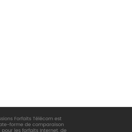
sions Forfaits Télécom est
late-forme de comparaison
 pour les forfaits Internet, de