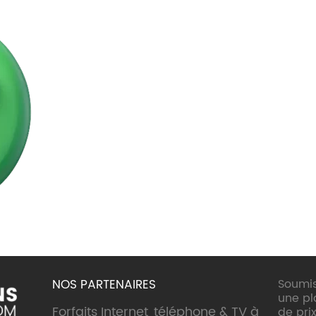
NOS PARTENAIRES
Soumis
une p
Forfaits Internet, téléphone & TV à
de prix