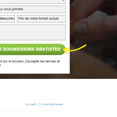
t sur le bouton, j’accepte les
termes et
s
Accueil
/
icone terminee