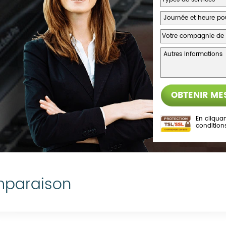
En cliquan
condition
mparaison