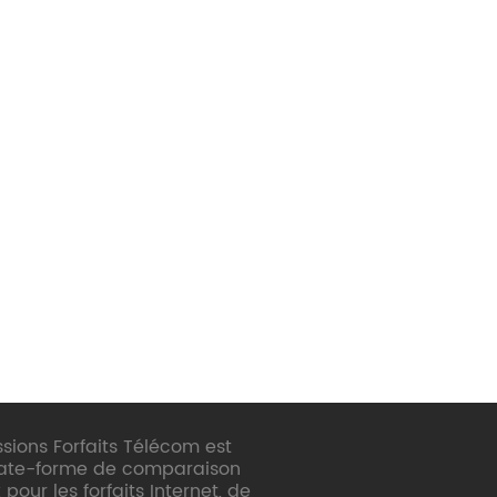
sions Forfaits Télécom est
late-forme de comparaison
 pour les forfaits Internet, de