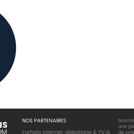
NOS PARTENAIRES
Soumis
une p
Forfaits Internet, téléphone & TV à
de prix