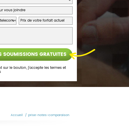
t sur le bouton, j’accepte les
termes et
s
Accueil
/
prise-notes-comparaison