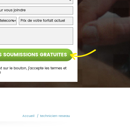
t sur le bouton, j’accepte les
termes et
s
Accueil
/
technicien-reseau