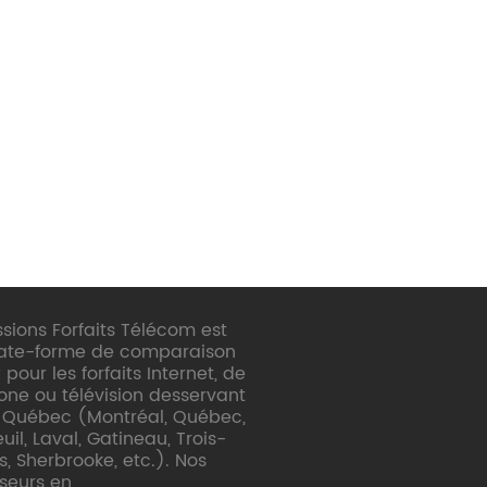
sions Forfaits Télécom est
late-forme de comparaison
 pour les forfaits Internet, de
one ou télévision desservant
e Québec (Montréal, Québec,
il, Laval, Gatineau, Trois-
s, Sherbrooke, etc.). Nos
sseurs en