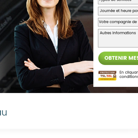
En cliquan
condition
au