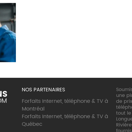
NOS PARTENAIRES
Soumis
une p
Forfaits Internet, téléphone & TV à
de prix
téléph
Montréal
tout l
Forfaits Internet, téléphone & TV à
Longueu
Québec
Rivière
fourni