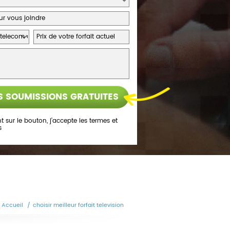
t sur le bouton, j’accepte les
termes et
s
Accueil
/
choisir meilleur forfait television