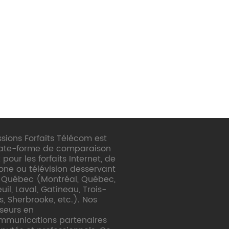
sions Forfaits Télécom est
late-forme de comparaison
 pour les forfaits Internet, de
one ou télévision desservant
e Québec (Montréal, Québec,
il, Laval, Gatineau, Trois-
s, Sherbrooke, etc.). Nos
sseurs en
mmunications partenaires