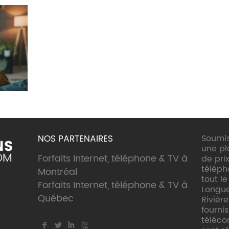
NOS PARTENAIRES
Soumis
une p
Forfaits Internet, téléphone & TV à
de prix
téléph
Montréal
tout l
Forfaits Internet, téléphone & TV à
Longueu
Québec
Rivière
fourni
téléco
F
L
I
X