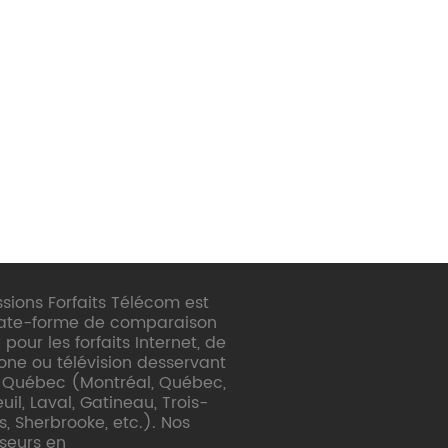
sions Forfaits Télécom est
late-forme de comparaison
 pour les forfaits Internet, de
one ou télévision desservant
e Québec (Montréal, Québec,
il, Laval, Gatineau, Trois-
s, Sherbrooke, etc.). Nos
sseurs en