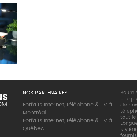
NOS PARTENAIRES
Soumis
une p
Forfaits Internet, téléphone & TV à
de prix
téléph
Montréal
tout l
Forfaits Internet, téléphone & TV à
Longueu
Québec
Rivière
fourni